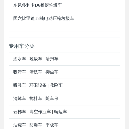
东风多利卡D6餐厨垃圾车
国六比亚迪T8纯电动压缩垃圾车
专用车分类
洒水车
垃圾车
清扫车
|
|
吸污车
清洗车
抑尘车
|
|
吸粪车
环卫设备
救险车
|
|
清障车
搅拌车
随车吊
|
|
云梯车
高空作业车
轿运车
|
|
油罐车
防爆车
平板车
|
|