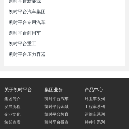
凯时平台新能源
凯时平台汽车集团
凯时平台专用汽车
凯时平台商用车
凯时平台重工
凯时平台压力容器
关于凯时平台
集团业务
产品中心
集团简介
凯时平台汽车
环卫车系列
发展历程
凯时平台金融
工程车系列
企业文化
凯时平台教育
运输车系列
荣誉资质
凯时平台投资
特种车系列