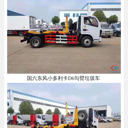
国六东风小多利卡D6勾臂垃圾车