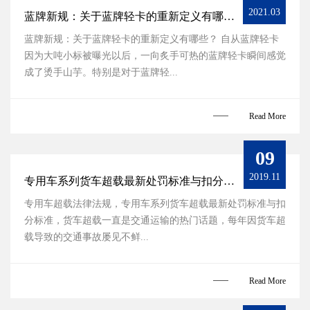
2021.03
蓝牌新规：关于蓝牌轻卡的重新定义有哪些？
蓝牌新规：关于蓝牌轻卡的重新定义有哪些？ 自从蓝牌轻卡
因为大吨小标被曝光以后，一向炙手可热的蓝牌轻卡瞬间感觉
成了烫手山芋。特别是对于蓝牌轻...
Read More
09
2019.11
专用车系列货车超载最新处罚标准与扣分标准
专用车超载法律法规，专用车系列货车超载最新处罚标准与扣
分标准，货车超载一直是交通运输的热门话题，每年因货车超
载导致的交通事故屡见不鲜...
Read More