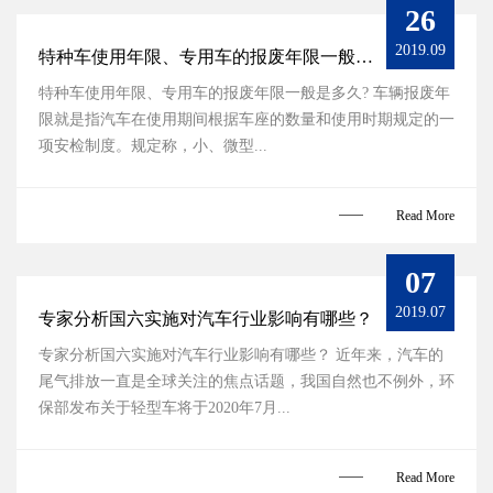
26
2019.09
特种车使用年限、专用车的报废年限一般是多久
特种车使用年限、专用车的报废年限一般是多久? 车辆报废年
限就是指汽车在使用期间根据车座的数量和使用时期规定的一
项安检制度。规定称，小、微型...
Read More
07
2019.07
专家分析国六实施对汽车行业影响有哪些？
专家分析国六实施对汽车行业影响有哪些？ 近年来，汽车的
尾气排放一直是全球关注的焦点话题，我国自然也不例外，环
保部发布关于轻型车将于2020年7月...
Read More