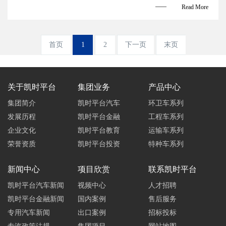
Read More
首页
1
2
下一页
末页
关于凯时平台
集团业务
产品中心
集团简介
凯时平台汽车
环卫车系列
发展历程
凯时平台金融
工程车系列
企业文化
凯时平台教育
运输车系列
荣誉资质
凯时平台投资
特种车系列
新闻中心
项目欣赏
联系凯时平台
凯时平台汽车新闻
视频中心
人才招聘
凯时平台金融新闻
国内案例
售后服务
专用汽车新闻
出口案例
招标投标