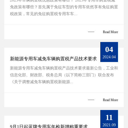
2023年车辆购置税优惠政策有哪些？ 2023年专用车购置税减
免政策有哪些？首先属于免征车型的专用车依然享有免征购置
税政策，常见的免征购置税专用车车...
Read More
04
2024.04
新能源专用车减免车辆购置税产品技术要求
新能源专用车减免车辆购置税产品技术要求最新公告，工业和
信息化部、财政部、税务总局（以下简称三部门）联合发布
《关于调整减免车辆购置税新能源...
Read More
11
2021.09
9月1日起蓝牌专用车年检新增称重要求