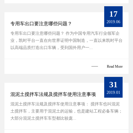
17
2019.06
专用车出口要注意哪些问题？
专用车出口要注意哪些问题？ 作为中国专用汽车行业领军企
业，凯时平台一直在向世界证明中国制造，一直以来凯时平台
以高端品质打造出口车辆，受到国外用户一...
Read More
31
2019.01
混泥土搅拌车法规及搅拌车使用注意事项
混泥土搅拌车法规及搅拌车使用注意事项： 搅拌车也叫混泥
土搅拌车，主要用于混泥土的运输，也是建站工程必备车辆；
大部分混泥土搅拌车车型都比较庞...