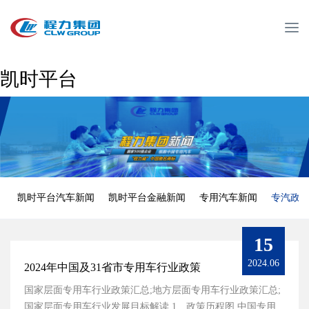
T
o
g
凯时平台
g
l
e
n
a
v
i
g
a
凯时平台汽车新闻
凯时平台金融新闻
专用汽车新闻
专汽政
t
i
15
o
n
2024.06
2024年中国及31省市专用车行业政策
国家层面专用车行业政策汇总;地方层面专用车行业政策汇总;
国家层面专用车行业发展目标解读 1、政策历程图 中国专用