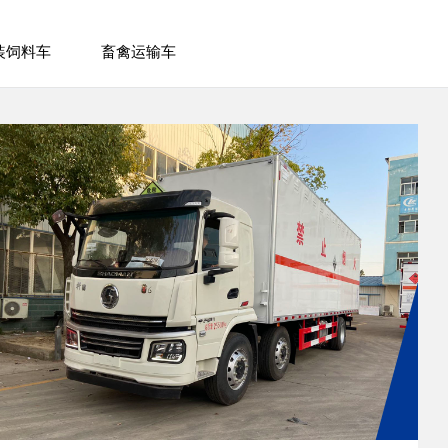
装饲料车
畜禽运输车