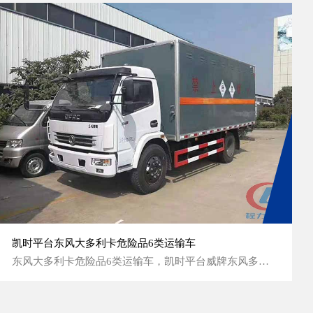
凯时平台东风大多利卡危险品6类运输车
东风大多利卡危险品6类运输车，凯时平台威牌东风多利卡D7危险品车，东风大多利卡危险品运输车。...