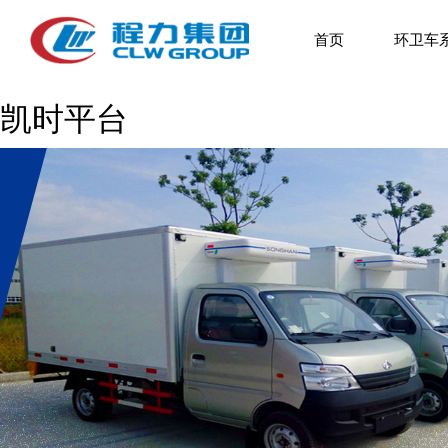
首页
环卫车
凯时平台