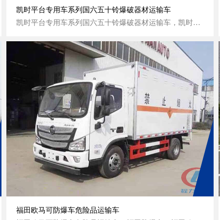
凯时平台专用车系列国六五十铃爆破器材运输车
凯时平台专用车系列国六五十铃爆破器材运输车，凯时平台集团，中国民营企业500强打造高端安全防爆车产品： 凯时平台集团专用车系列五十铃爆破器材运输车 凯时平台集...
福田欧马可防爆车危险品运输车