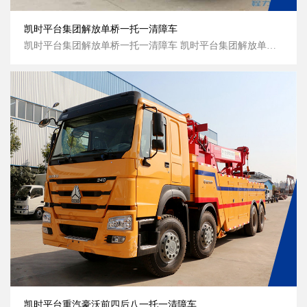
凯时平台集团解放单桥一托一清障车
凯时平台集团解放单桥一托一清障车 凯时平台集团解放单桥一托一清障车侧面图 凯时平台集团解放单桥一托一清障车正面图 凯时平台集团解放单桥一托一清障车侧面图...
凯时平台重汽豪沃前四后八一托一清障车