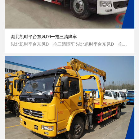
湖北凯时平台东风D9一拖三清障车
湖北凯时平台东风D一拖三清障车 湖北凯时平台东风D一拖三清障车高清图 湖北凯时平台东风D一拖三清障车背面图 湖北凯时平台东风D一拖三清障车侧面图...