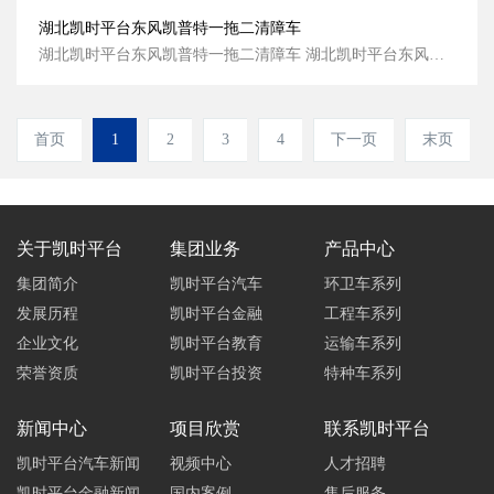
湖北凯时平台东风凯普特一拖二清障车
湖北凯时平台东风凯普特一拖二清障车 湖北凯时平台东风凯普特一拖二清障车侧面图 湖北凯时平台东风凯普特一拖二清障车正面图 湖北凯时平台东风凯普特一拖二清障车侧...
首页
1
2
3
4
下一页
末页
关于凯时平台
集团业务
产品中心
集团简介
凯时平台汽车
环卫车系列
发展历程
凯时平台金融
工程车系列
企业文化
凯时平台教育
运输车系列
荣誉资质
凯时平台投资
特种车系列
新闻中心
项目欣赏
联系凯时平台
凯时平台汽车新闻
视频中心
人才招聘
凯时平台金融新闻
国内案例
售后服务