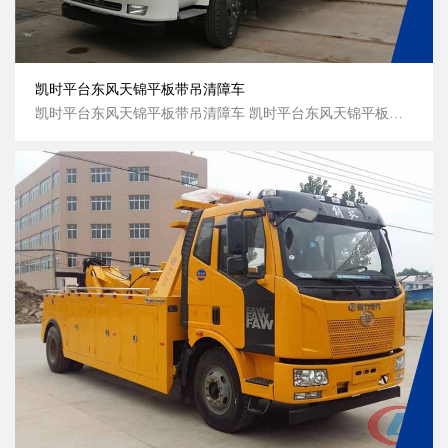
凯时平台东风天锦平板带吊清障车
凯时平台东风天锦平板带吊清障车 凯时平台东风天锦平板带吊清障车高清图 凯时平台东风天锦平板带吊清障车侧面图 凯时平台东风天锦平板带吊清障车侧面图...