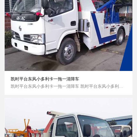
凯时平台东风小多利卡一拖一清障车
凯时平台东风小多利卡一拖一清障车 凯时平台东风小多利卡一拖一清障车高清图 凯时平台东风小多利卡一拖一清障车背面图 凯时平台东风小多利卡一拖一清障车侧面图...