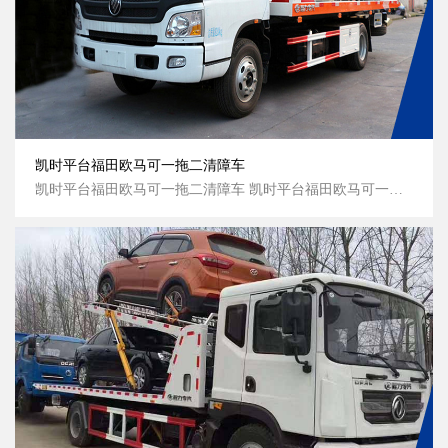
凯时平台福田欧马可一拖二清障车
凯时平台福田欧马可一拖二清障车 凯时平台福田欧马可一拖二清障车高清图 凯时平台福田欧马可一拖二清障车侧面图 凯时平台福田欧马可一拖二清障车正面图...